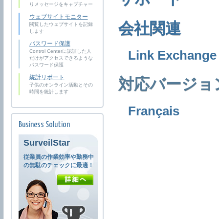
りメッセージをキャプチャー
ウェブサイトモニター
閲覧したウェブサイトを記録
会社関連
します
パスワード保護
Control Centerに認証した人
Link Exchange
だけがアクセスできるような
パスワード保護
統計リポート
対応バージョ
子供のオンライン活動とその
時間を統計します
Français
Business Solution
SurveilStar
従業員の作業効率や勤務中
の無駄のチェックに最適！