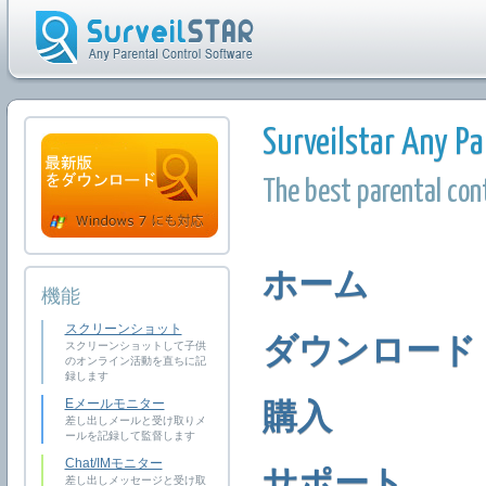
Surveilstar Any Pa
The best parental cont
ホーム
機能
スクリーンショット
ダウンロード
スクリーンショットして子供
のオンライン活動を直ちに記
録します
Eメールモニター
購入
差し出しメールと受け取りメ
ールを記録して監督します
Chat/IMモニター
サポート
差し出しメッセージと受け取