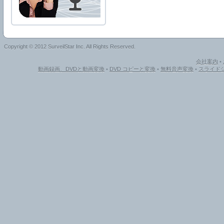
Copyright © 2012 SurveilStar Inc. All Rights Reserved.
会社案内
•
動画録画、DVDと動画変換
•
DVD コピーと変換
•
無料音声変換
•
スライドシ